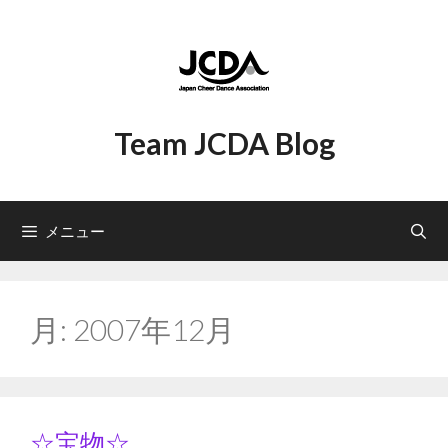
コ
ン
テ
ン
ツ
へ
Team JCDA Blog
ス
キ
ッ
プ
メニュー
月:
2007年12月
☆宝物☆