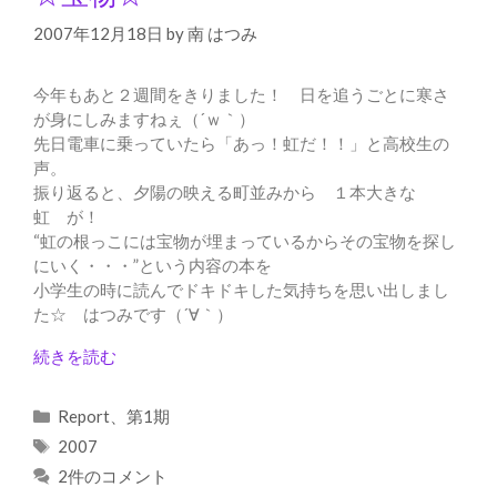
2007年12月18日
by
南 はつみ
今年もあと２週間をきりました！ 日を追うごとに寒さ
が身にしみますねぇ（´ｗ｀）
先日電車に乗っていたら「あっ！虹だ！！」と高校生の
声。
振り返ると、夕陽の映える町並みから １本大きな
虹 が！
“虹の根っこには宝物が埋まっているからその宝物を探し
にいく・・・”という内容の本を
小学生の時に読んでドキドキした気持ちを思い出しまし
た☆ はつみです（´∀｀）
続きを読む
カ
Report
、
第1期
テ
タ
2007
ゴ
グ
2件のコメント
リ