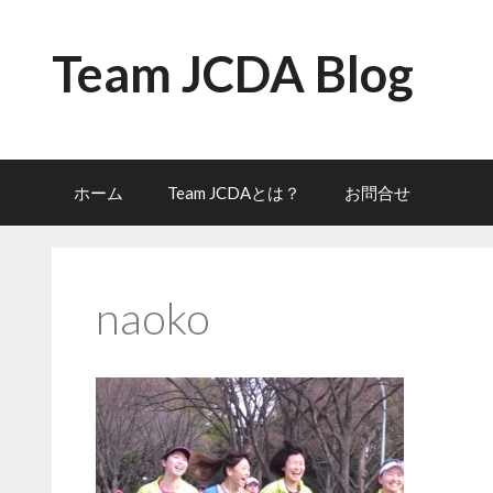
コ
ン
Team JCDA Blog
テ
ン
ツ
へ
ス
キ
ホーム
Team JCDAとは？
お問合せ
ッ
プ
naoko