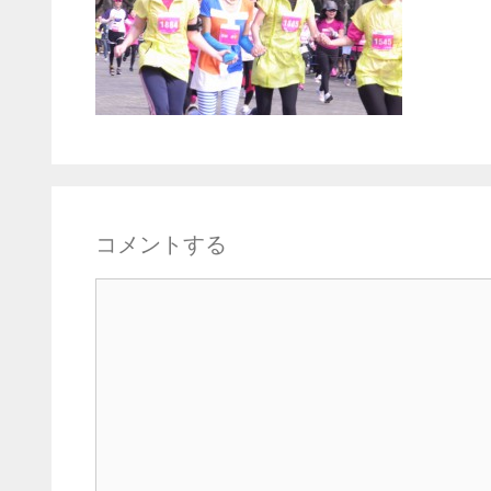
コメントする
コ
メ
ン
ト