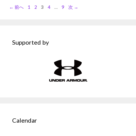
ペ
ペ
ペ
ペ
ペ
←
前へ
1
2
3
4
…
9
次
→
ー
ー
ー
ー
ー
ジ
ジ
ジ
ジ
ジ
Supported by
Calendar