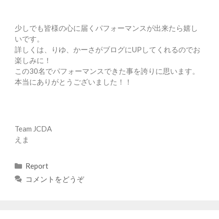
少しでも皆様の心に届くパフォーマンスが出来たら嬉し
いです。
詳しくは、りゆ、かーさがブログにUPしてくれるのでお
楽しみに！
この30名でパフォーマンスできた事を誇りに思います。
本当にありがとうございました！！
Team JCDA
えま
カ
Report
テ
コメントをどうぞ
ゴ
リ
ー