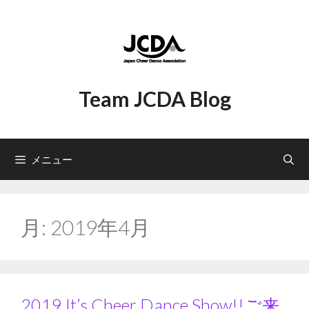
コ
ン
テ
ン
ツ
へ
Team JCDA Blog
ス
キ
ッ
プ
メニュー
月:
2019年4月
2019 It’s Cheer Dance Show!!ご来