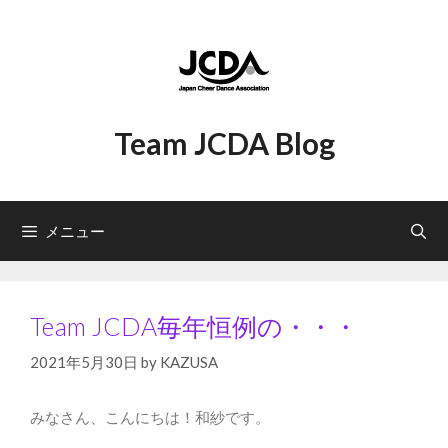
コ
ン
テ
ン
ツ
へ
Team JCDA Blog
ス
キ
ッ
プ
メニュー
Team JCDA毎年恒例の・・・
2021年5月30日
by
KAZUSA
みなさん、こんにちは！和紗です。