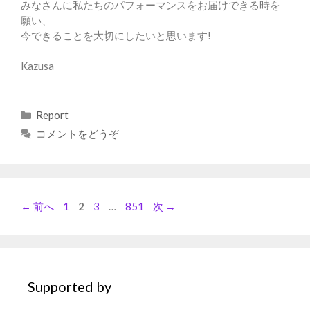
みなさんに私たちのパフォーマンスをお届けできる時を
願い、
今できることを大切にしたいと思います!
Kazusa
カ
Report
テ
コメントをどうぞ
ゴ
リ
ー
ペ
ペ
ペ
ペ
←
前へ
1
2
3
…
851
次
→
ー
ー
ー
ー
ジ
ジ
ジ
ジ
Supported by