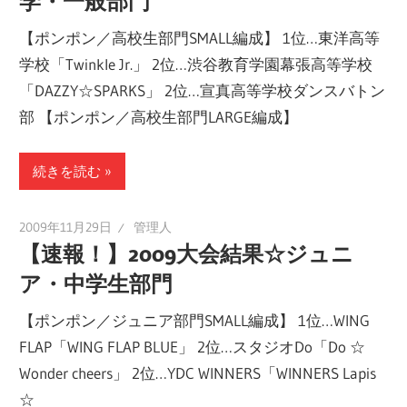
学・一般部門
【ポンポン／高校生部門SMALL編成】 1位…東洋高等
学校「Twinkle Jr.」 2位…渋谷教育学園幕張高等学校
「DAZZY☆SPARKS」 2位…宣真高等学校ダンスバトン
部 【ポンポン／高校生部門LARGE編成】
続きを読む
2009年11月29日
管理人
【速報！】2009大会結果☆ジュニ
ア・中学生部門
【ポンポン／ジュニア部門SMALL編成】 1位…WING
FLAP「WING FLAP BLUE」 2位…スタジオDo「Do ☆
Wonder cheers」 2位…YDC WINNERS「WINNERS Lapis
☆