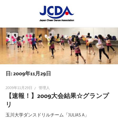
コ
JCDA
ン
テ
JCDA
STAFF
ン
の
ツ
講
BLOG
へ
習
ス
会
キ
や
ッ
イ
プ
日:
2009年11月29日
ベ
ン
2009年11月29日
管理人
ト
【速報！】2009大会結果☆グランプ
を
リ
レ
玉川大学ダンスドリルチーム「JULIAS A」
ポ