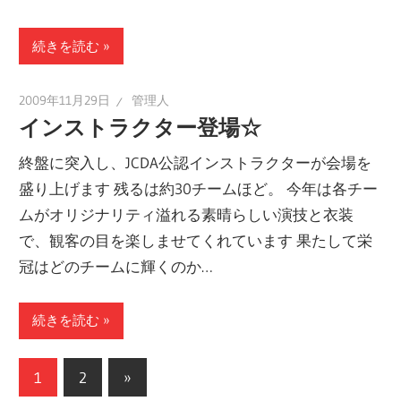
続きを読む
2009年11月29日
管理人
インストラクター登場☆
終盤に突入し、JCDA公認インストラクターが会場を
盛り上げます 残るは約30チームほど。 今年は各チー
ムがオリジナリティ溢れる素晴らしい演技と衣装
で、観客の目を楽しませてくれています 果たして栄
冠はどのチームに輝くのか…
続きを読む
投
次
1
2
»