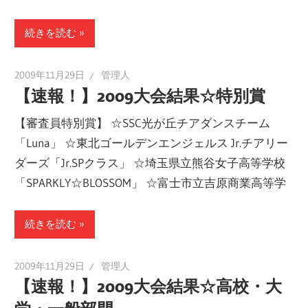
ー
ト
続きを読む
し
ま
2009年11月29日
管理人
【速報！】2009大会結果☆特別賞
す！
【審査員特別賞】 ☆SSC光が丘チアダンスチーム
「Luna」 ☆東北ゴールデンエンジェルス Jr.チアリー
ダーズ「Jr.SPクラス」 ☆埼玉県立熊谷女子高等学校
「SPARKLY☆BLOSSOM」 ☆富士市立吉原商業高等学
続きを読む
2009年11月29日
管理人
【速報！】2009大会結果☆高校・大