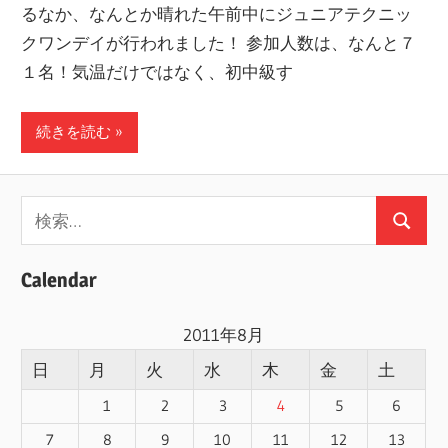
るなか、なんとか晴れた午前中にジュニアテクニッ
ー
クワンデイが行われました！ 参加人数は、なんと７
ト
１名！気温だけではなく、初中級す
し
ま
続きを読む
す！
検
検
索:
索
Calendar
2011年8月
日
月
火
水
木
金
土
1
2
3
4
5
6
7
8
9
10
11
12
13