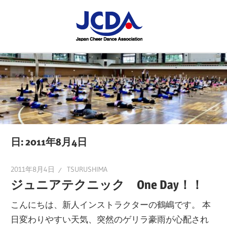
コ
JCDA
ン
テ
JCDA
STAFF
ン
の
ツ
講
BLOG
へ
習
ス
会
キ
や
ッ
イ
プ
日:
2011年8月4日
ベ
ン
2011年8月4日
TSURUSHIMA
ト
ジュニアテクニック One Day！！
を
こんにちは、新人インストラクターの鶴嶋です。 本
レ
日変わりやすい天気、突然のゲリラ豪雨が心配され
ポ