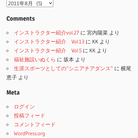
Archive
Comments
インストラクター紹介vol.27
に
宮内陽菜
より
インストラクター紹介 Vol.13
に
KK
より
インストラクター紹介 Vol.5
に
KK
より
福祉施設いぬくら
に
坂本
より
生涯スポーツとしての“シニアチアダンス”
に
横尾
恵子
より
Meta
ログイン
投稿フィード
コメントフィード
WordPress.org