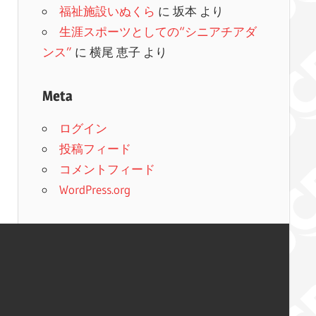
福祉施設いぬくら
に
坂本
より
生涯スポーツとしての“シニアチアダ
ンス”
に
横尾 恵子
より
Meta
ログイン
投稿フィード
コメントフィード
WordPress.org