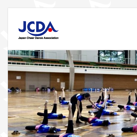
コ
ン
JCDA
テ
ン
JCDA
ツ
STAFF
の
へ
講
ス
習
BLOG
キ
会
ッ
や
プ
イ
ベ
ン
ト
を