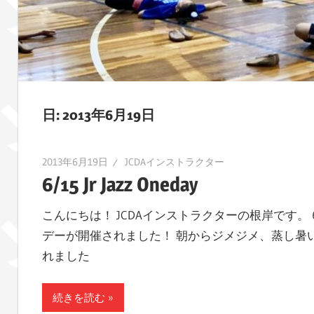
レ
ポ
ー
ト
し
ま
日:
2013年6月19日
す！
2013年6月19日
JCDAインストラクター
6/15 Jr Jazz Oneday
こんにちは！ JCDAインストラクターの根岸です。 
デーが開催されました！ 朝からジメジメ、蒸し暑
れました
続きを読む