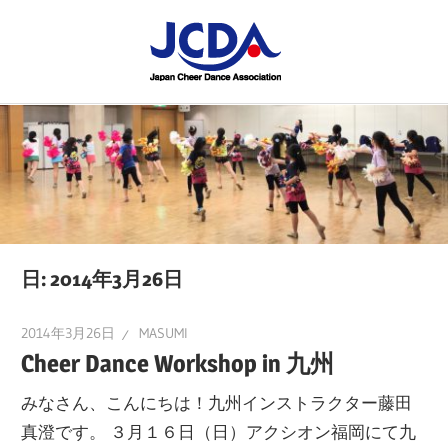
コ
JCDA
ン
テ
JCDA
STAFF
ン
の
ツ
講
BLOG
へ
習
ス
会
キ
や
ッ
イ
プ
日:
2014年3月26日
ベ
ン
2014年3月26日
MASUMI
ト
Cheer Dance Workshop in 九州
を
みなさん、こんにちは！九州インストラクター藤田
レ
真澄です。 ３月１６日（日）アクシオン福岡にて九
ポ