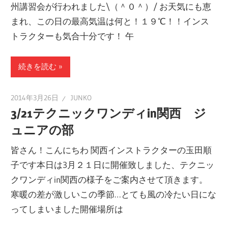
州講習会が行われました\（＾０＾）/ お天気にも恵
ー
まれ、この日の最高気温は何と！１９℃！！インス
ト
トラクターも気合十分です！ 午
し
ま
続きを読む
す！
2014年3月26日
JUNKO
3/21テクニックワンディin関西 ジ
ュニアの部
皆さん！こんにちわ 関西インストラクターの玉田順
子です本日は3月２１日に開催致しました、テクニッ
クワンディin関西の様子をご案内させて頂きます。
寒暖の差が激しいこの季節…とても風の冷たい日にな
ってしまいました開催場所は