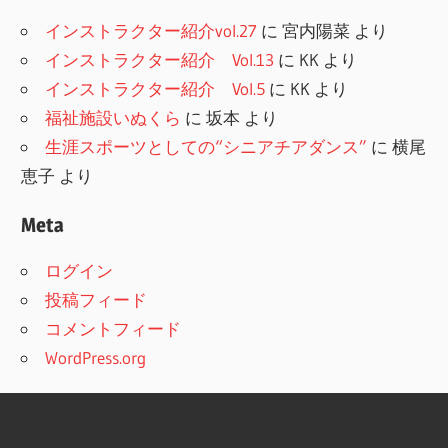
インストラクター紹介vol.27
に
宮内陽菜
より
インストラクター紹介 Vol.13
に
KK
より
インストラクター紹介 Vol.5
に
KK
より
福祉施設いぬくら
に
坂本
より
生涯スポーツとしての“シニアチアダンス”
に
横尾
恵子
より
Meta
ログイン
投稿フィード
コメントフィード
WordPress.org