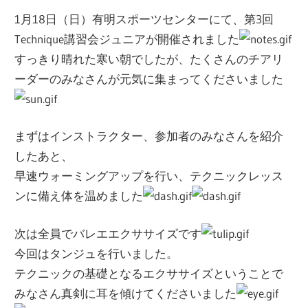
ー
1月18日（日）有明スポーツセンターにて、第3回
ト
Technique講習会ジュニアが開催されました
し
すっきり晴れた寒い朝でしたが、たくさんのチアリ
ま
ーダーのみなさんが元気に集まってくださいました
す！
まずはインストラクター、参加者のみなさんを紹介
したあと、
早速ウォーミングアップを行い、テクニックレッス
ンに備え体を温めました
次は全員でバレエエクササイズです
今回はタンジュを行いました。
テクニックの基礎となるエクササイズということで
みなさん真剣に耳を傾けてくださいました