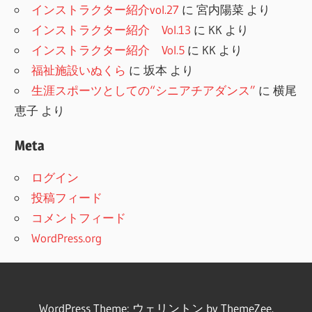
インストラクター紹介vol.27
に
宮内陽菜
より
インストラクター紹介 Vol.13
に
KK
より
インストラクター紹介 Vol.5
に
KK
より
福祉施設いぬくら
に
坂本
より
生涯スポーツとしての“シニアチアダンス”
に
横尾
恵子
より
Meta
ログイン
投稿フィード
コメントフィード
WordPress.org
WordPress Theme: ウェリントン by ThemeZee.