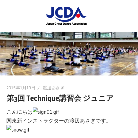
コ
JCDA
ン
テ
JCDA
STAFF
ン
の
ツ
講
BLOG
へ
習
ス
会
キ
や
ッ
イ
プ
2015年1月19日
渡辺あさぎ
ベ
第3回 Technique講習会 ジュニア
ン
ト
こんにちは
を
関東新インストラクターの渡辺あさぎです。
レ
ポ