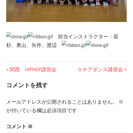
担当インストラクター：若
杉、奥山、矢作、渡辺
ブ
投
前
次
関西 HIPHOP講習会
Jr.チアダンス講習会
ロ
の
の
稿
グ
コメントを残す
投
投
ナ
稿:
稿:
メールアドレスが公開されることはありません。
※
ビ
が付いている欄は必須項目です
ゲ
ー
コメント
※