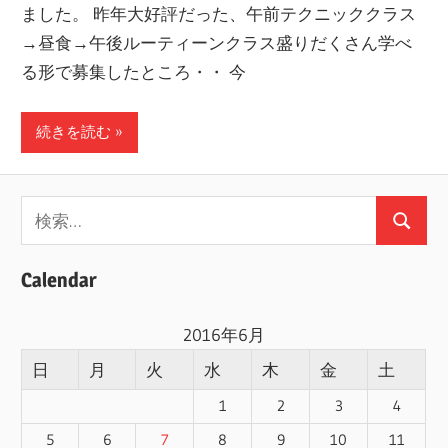
ました。 昨年大好評だった、午前テクニッククラス
ー
→昼食→午後ルーティーンクラス盛りだくさん学べ
ト
る形で募集したところ・・ 今
し
ま
続きを読む
す！
検
検
索:
索
Calendar
2016年6月
日
月
火
水
木
金
土
1
2
3
4
5
6
7
8
9
10
11