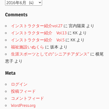
Archive
Comments
インストラクター紹介vol.27
に
宮内陽菜
より
インストラクター紹介 Vol.13
に
KK
より
インストラクター紹介 Vol.5
に
KK
より
福祉施設いぬくら
に
坂本
より
生涯スポーツとしての“シニアチアダンス”
に
横尾
恵子
より
Meta
ログイン
投稿フィード
コメントフィード
WordPress.org