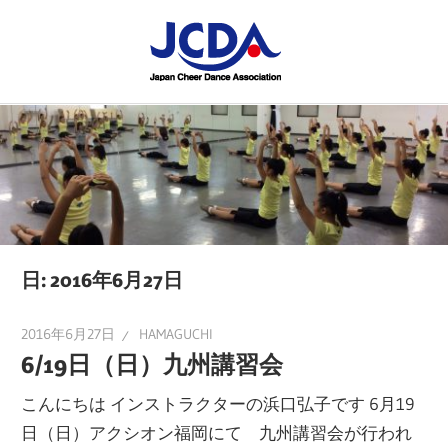
コ
JCDA
ン
テ
JCDA
STAFF
ン
の
ツ
講
BLOG
へ
習
ス
会
キ
や
ッ
イ
プ
日:
2016年6月27日
ベ
ン
2016年6月27日
HAMAGUCHI
ト
6/19日（日）九州講習会
を
こんにちは インストラクターの浜口弘子です 6月19
レ
日（日）アクシオン福岡にて 九州講習会が行われ
ポ