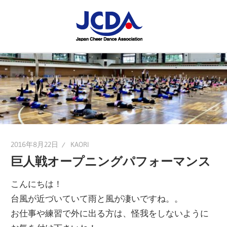
コ
JCDA
ン
テ
JCDA
STAFF
ン
の
ツ
講
BLOG
へ
習
ス
会
キ
や
ッ
イ
プ
2016年8月22日
KAORI
ベ
巨人戦オープニングパフォーマンス
ン
ト
こんにちは！
を
台風が近づいていて雨と風が凄いですね。。
レ
お仕事や練習で外に出る方は、怪我をしないように
ポ