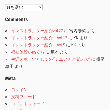
Archive
Comments
インストラクター紹介vol.27
に
宮内陽菜
より
インストラクター紹介 Vol.13
に
KK
より
インストラクター紹介 Vol.5
に
KK
より
福祉施設いぬくら
に
坂本
より
生涯スポーツとしての“シニアチアダンス”
に
横尾
恵子
より
Meta
ログイン
投稿フィード
コメントフィード