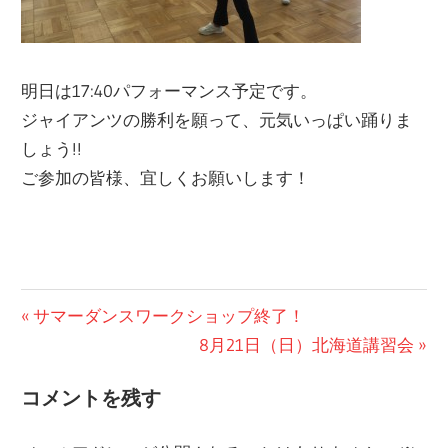
明日は17:40パフォーマンス予定です。
ジャイアンツの勝利を願って、元気いっぱい踊りま
しょう!!
ご参加の皆様、宜しくお願いします！
ブ
投
前
サマーダンスワークショップ終了！
ロ
の
次
8月21日（日）北海道講習会
稿
グ
投
の
ナ
コメントを残す
稿:
投
ビ
稿: