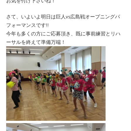
お気を付け下さいね！
ー
ト
さて、いよいよ明日は巨人vs広島戦オープニングパ
し
フォーマンスです!!
ま
今年も多くの方にご応募頂き、既に事前練習とリハ
す！
ーサルを終えて準備万端！