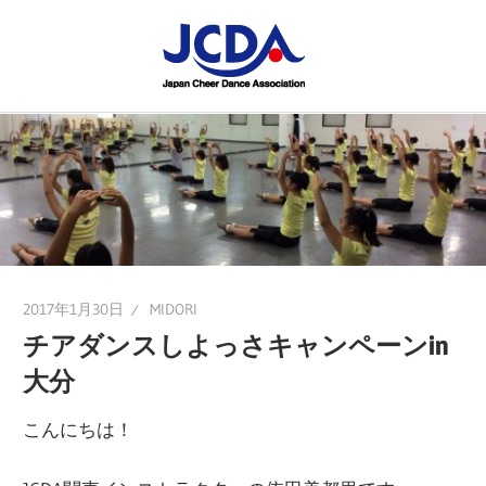
コ
JCDA
ン
テ
JCDA
STAFF
ン
の
ツ
講
BLOG
へ
習
ス
会
キ
や
ッ
イ
プ
2017年1月30日
MIDORI
ベ
チアダンスしよっさキャンペーンin
ン
大分
ト
を
こんにちは！
レ
ポ