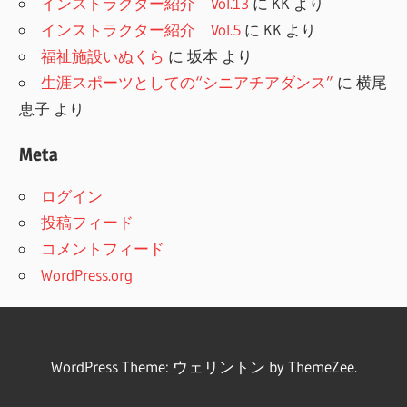
インストラクター紹介 Vol.13
に
KK
より
インストラクター紹介 Vol.5
に
KK
より
福祉施設いぬくら
に
坂本
より
生涯スポーツとしての“シニアチアダンス”
に
横尾
恵子
より
Meta
ログイン
投稿フィード
コメントフィード
WordPress.org
WordPress Theme: ウェリントン by ThemeZee.