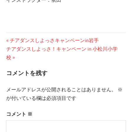
ブ
投
前
チアダンスしよっさキャンペーンin岩手
ロ
次
の
チアダンスしよっさ！キャンペーン in 小松川小学
稿
グ
の
投
校
ナ
投
稿:
コメントを残す
ビ
稿:
ゲ
メールアドレスが公開されることはありません。
※
ー
が付いている欄は必須項目です
シ
コメント
※
ョ