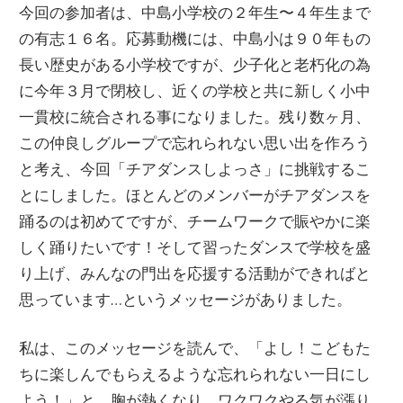
今回の参加者は、中島小学校の２年生〜４年生まで
の有志１６名。応募動機には、中島小は９０年もの
長い歴史がある小学校ですが、少子化と老朽化の為
に今年３月で閉校し、近くの学校と共に新しく小中
一貫校に統合される事になりました。残り数ヶ月、
この仲良しグループで忘れられない思い出を作ろう
と考え、今回「チアダンスしよっさ」に挑戦するこ
とにしました。ほとんどのメンバーがチアダンスを
踊るのは初めてですが、チームワークで賑やかに楽
しく踊りたいです！そして習ったダンスで学校を盛
り上げ、みんなの門出を応援する活動ができればと
思っています…というメッセージがありました。
私は、このメッセージを読んで、「よし！こどもた
ちに楽しんでもらえるような忘れられない一日にし
よう！」と、胸が熱くなり、ワクワクやる気が漲り