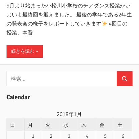
9月より始まった小松川小学校のチアダンス授業がい
ー
よいよ最終回を迎えました。 最後の学年である2年生
ト
の発表会の様子をレポートしていきます
4回目の
し
授業、本番
ま
す！
続きを読む
検
検
索:
索
Calendar
2018年1月
日
月
火
水
木
金
土
1
2
3
4
5
6