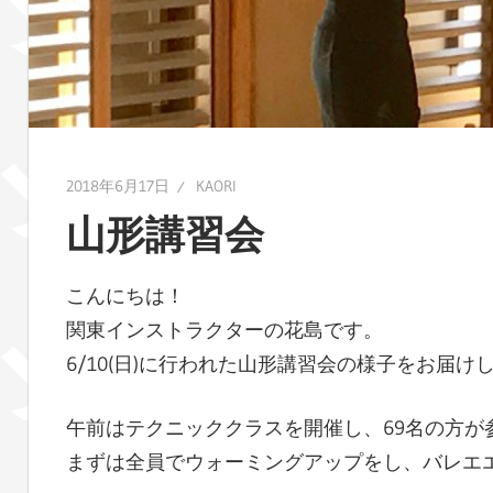
レ
ポ
ー
ト
し
ま
2018年6月17日
KAORI
す！
山形講習会
こんにちは！
関東インストラクターの花島です。
6/10(日)に行われた山形講習会の様子をお届け
午前はテクニッククラスを開催し、69名の方が
まずは全員でウォーミングアップをし、バレエ