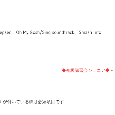
epsen、Oh My Gosh/Sing soundtrack、Smash Into
次
◆初級講習会ジュニア◆
の
投
稿:
※
が付いている欄は必須項目です