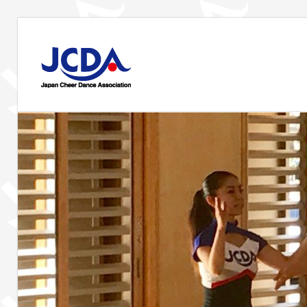
コ
ン
JCDA
テ
ン
JCDA
ツ
STAFF
の
へ
講
ス
習
BLOG
キ
会
ッ
や
プ
イ
ベ
ン
ト
を