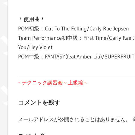
＊使用曲＊
POM初級：Cut To The Felling/Carly Rae Jepsen
Team Performance初中級：First Time/Carly Rae J
You/Hey Violet
POM中級：FANTASY(feat.Amber Liu)/SUPERFRUIT
ブ
投
前
テクニック講習会～上級編～
ロ
の
稿
グ
投
コメントを残す
ナ
稿:
ビ
メールアドレスが公開されることはありません。
ゲ