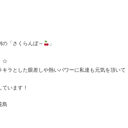
例の「さくらんぼ～
」
！☆
ラキラとした眼差しや熱いパワーに私達も元気を頂いて
しています！
花島