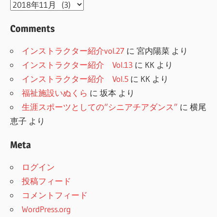
Archive
Comments
インストラクター紹介vol.27
に
宮内陽菜
より
インストラクター紹介 Vol.13
に
KK
より
インストラクター紹介 Vol.5
に
KK
より
福祉施設いぬくら
に
坂本
より
生涯スポーツとしての“シニアチアダンス”
に
横尾
恵子
より
Meta
ログイン
投稿フィード
コメントフィード
WordPress.org