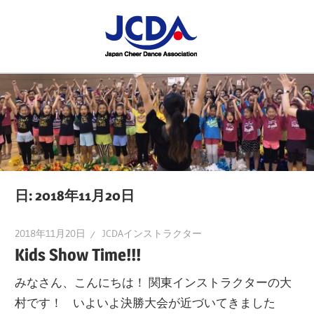
コ
JCDA
ン
テ
JCDA
STAFF
ン
の
ツ
講
BLOG
へ
習
ス
会
キ
や
ッ
イ
プ
日:
2018年11月20日
ベ
ン
2018年11月20日
JCDAインストラクター
ト
Kids Show Time!!!
を
みなさん、こんにちは！ 関東インストラクターの大
レ
村です！ いよいよ決勝大会が近づいてきました
ポ