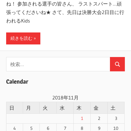
ね！ 参加される選手の皆さん、 ラストスパート…頑
ー
張ってくださいね★ さて、先日は決勝大会2日目に行
ト
われるKids
し
ま
続きを読む
す！
検
検
索:
索
Calendar
2018年11月
日
月
火
水
木
金
土
1
2
3
4
5
6
7
8
9
10