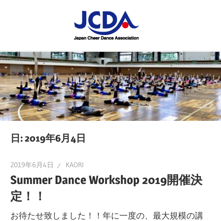
コ
JCDA
ン
テ
JCDA
STAFF
ン
の
ツ
講
BLOG
へ
習
ス
会
キ
や
ッ
イ
プ
日:
2019年6月4日
ベ
ン
2019年6月4日
KAORI
ト
Summer Dance Workshop 2019開催決
を
定！！
レ
お待たせ致しました！！年に一度の、最大規模の講
ポ