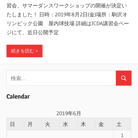
習会、サマーダンスワークショップの開催が決定い
ー
たしました！ 日時：2019年8月2日(金)場所：駒沢オ
ト
リンピック公園 屋内球技場 詳細はJCDA講習会ペー
し
ジにて、近日公開予定
ま
す！
続きを読む
検
検
索:
索
Calendar
2019年6月
日
月
火
水
木
金
土
1