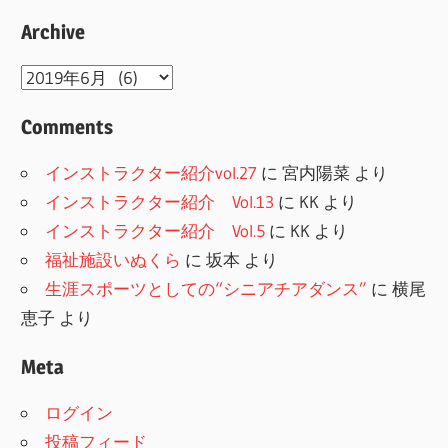
Archive
Archive
Comments
インストラクター紹介vol.27
に
宮内陽菜
より
インストラクター紹介 Vol.13
に
KK
より
インストラクター紹介 Vol.5
に
KK
より
福祉施設いぬくら
に
坂本
より
生涯スポーツとしての“シニアチアダンス”
に
横尾
恵子
より
Meta
ログイン
投稿フィード