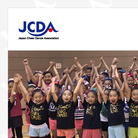
コ
ン
JCDA
テ
ン
JCDA
ツ
STAFF
の
へ
講
ス
習
BLOG
キ
会
ッ
や
プ
イ
ベ
ン
ト
を