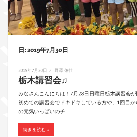
レ
ポ
ー
ト
し
ま
日:
2019年7月30日
す！
2019年7月30日
野澤 佑佳
栃木講習会♫
みなさんこんにちは！7月28日日曜日栃木講習会が
初めての講習会でドキドキしている方や、1回目か
の元気いっぱいのチ
続きを読む