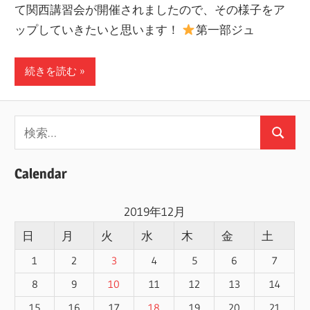
て関西講習会が開催されましたので、その様子をア
ー
ップしていきたいと思います！
第一部ジュ
ト
し
続きを読む
ま
す！
検
検
索:
索
Calendar
2019年12月
日
月
火
水
木
金
土
1
2
3
4
5
6
7
8
9
10
11
12
13
14
15
16
17
18
19
20
21