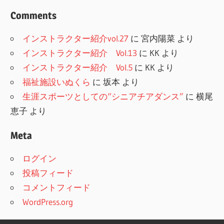
Comments
インストラクター紹介vol.27
に
宮内陽菜
より
インストラクター紹介 Vol.13
に
KK
より
インストラクター紹介 Vol.5
に
KK
より
福祉施設いぬくら
に
坂本
より
生涯スポーツとしての“シニアチアダンス”
に
横尾
恵子
より
Meta
ログイン
投稿フィード
コメントフィード
WordPress.org