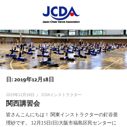
コ
JCDA
ン
テ
JCDA
STAFF
ン
の
ツ
講
BLOG
へ
習
ス
会
キ
や
ッ
イ
プ
日:
2019年12月18日
ベ
ン
2019年12月18日
JCDAインストラクター
ト
関西講習会
を
皆さんこんにちは！ 関東インストラクターの釘谷亜
レ
理紗です。 12月15日(日)大阪市福島区民センターに
ポ