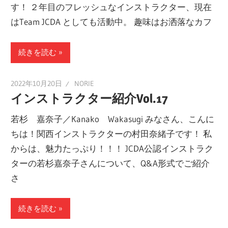
す！ ２年目のフレッシュなインストラクター、現在
ー
はTeam JCDA としても活動中。 趣味はお洒落なカフ
ト
し
続きを読む
ま
す！
2022年10月20日
NORIE
インストラクター紹介Vol.17
若杉 嘉奈子／Kanako Wakasugi みなさん、こんに
ちは！関西インストラクターの村田奈緒子です！ 私
からは、魅力たっぷり！！！ JCDA公認インストラク
ターの若杉嘉奈子さんについて、Q&A形式でご紹介
さ
続きを読む