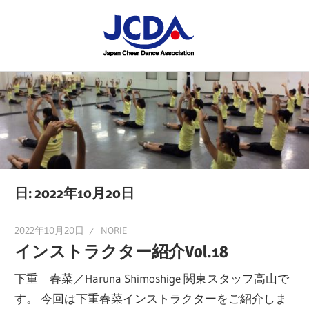
コ
JCDA
ン
テ
JCDA
STAFF
ン
の
ツ
講
BLOG
へ
習
ス
会
キ
や
ッ
イ
プ
日:
2022年10月20日
ベ
ン
2022年10月20日
NORIE
ト
インストラクター紹介Vol.18
を
下重 春菜／Haruna Shimoshige 関東スタッフ高山で
レ
す。 今回は下重春菜インストラクターをご紹介しま
ポ