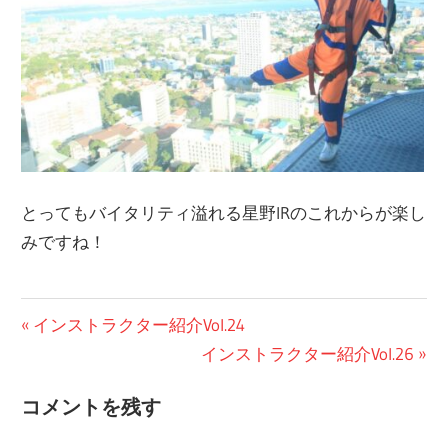
とってもバイタリティ溢れる星野IRのこれからが楽し
みですね！
ブ
投
前
インストラクター紹介Vol.24
ロ
の
次
インストラクター紹介Vol.26
稿
グ
投
の
ナ
コメントを残す
稿:
投
ビ
稿: