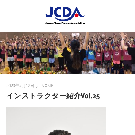
コ
JCDA
ン
テ
JCDA
STAFF
ン
の
ツ
講
BLOG
へ
習
ス
会
キ
や
ッ
イ
プ
2023年4月12日
NORIE
ベ
インストラクター紹介Vol.25
ン
ト
を
レ
ポ