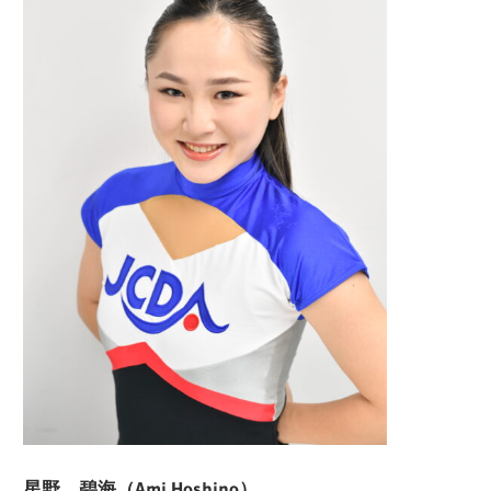
ー
ト
し
ま
す！
星野 碧海（Ami Hoshino）