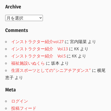
Archive
Archive
Comments
インストラクター紹介vol.27
に
宮内陽菜
より
インストラクター紹介 Vol.13
に
KK
より
インストラクター紹介 Vol.5
に
KK
より
福祉施設いぬくら
に
坂本
より
生涯スポーツとしての“シニアチアダンス”
に
横尾
恵子
より
Meta
ログイン
投稿フィード