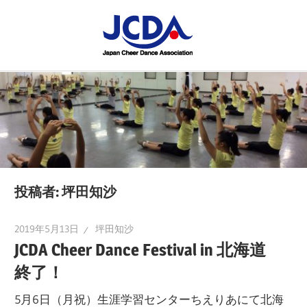
コ
JCDA
ン
テ
JCDA
STAFF
ン
の
ツ
講
BLOG
へ
習
ス
会
キ
や
ッ
イ
プ
投稿者:
坪田知沙
ベ
ン
2019年5月13日
坪田知沙
ト
JCDA Cheer Dance Festival in 北海道
を
終了！
レ
5月6日（月祝）生涯学習センターちえりあにて北海
ポ