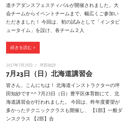
道チアダンスフェスティバルが開催されました。大
ー
会チームからイベントチームまで、幅広くご参加い
ト
ただきました！ 今回は、初の試みとして「インタビ
し
ュータイム」を設け、各チーム２人
ま
す！
続きを読む
2017年7月29日
坪田知沙
7月23日（日）北海道講習会
皆さん、こんにちは！ 北海道インストラクターの坪
田知紗です^^ 7月23日（日）豊平区体育館にて、北
海道講習会が行われました。 今回は、昨年度要望が
多かったテクニッククラスも開催し、 【1部】一般ダ
ンスクラス 【2部】合