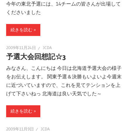
今年の東北予選には、14チームの皆さんが出場して
ー
くださいました
ト
し
続きを読む
ま
す！
2009年11月24日
JCDA
予選大会回想記☆3
みなさん、こんにちは 今日は北海道予選大会の様子
をお伝えします。 関東予選＆決勝もいよいよ今週末
に近づいていますので、これを見てテンションを上
げて下さいねっ 北海道は良い天気でした～
続きを読む
2009年11月9日
JCDA