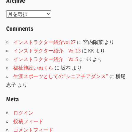
Archive
Archive
Comments
インストラクター紹介vol.27
に
宮内陽菜
より
インストラクター紹介 Vol.13
に
KK
より
インストラクター紹介 Vol.5
に
KK
より
福祉施設いぬくら
に
坂本
より
生涯スポーツとしての“シニアチアダンス”
に
横尾
恵子
より
Meta
ログイン
投稿フィード
コメントフィード