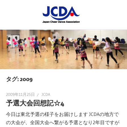
コ
JCDA
ン
テ
JCDA
STAFF
ン
の
ツ
講
BLOG
へ
習
ス
会
キ
や
ッ
イ
プ
タグ:
2009
ベ
ン
2009年11月25日
JCDA
ト
予選大会回想記☆4
を
今日は東北予選の様子をお届けします JCDAの地方で
レ
の大会が、全国大会へ繋がる予選となり2年目ですが
ポ