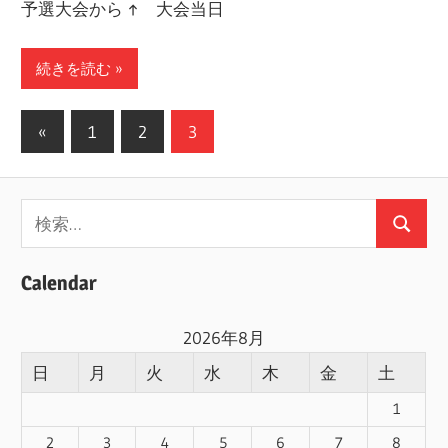
予選大会から ↑ 大会当日
続きを読む
投
前
«
1
2
3
の
稿
記
の
検
事
検
ペ
索:
索
ー
Calendar
ジ
2026年8月
送
日
月
火
水
木
金
土
り
1
2
3
4
5
6
7
8