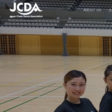
ABOUT US
大