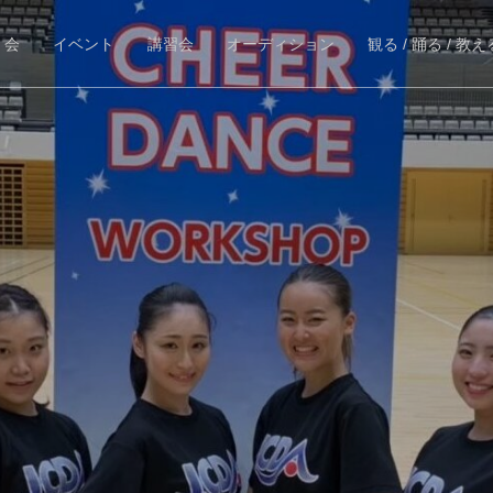
 会
イベント
講習会
オーディション
観る / 踊る / 教え