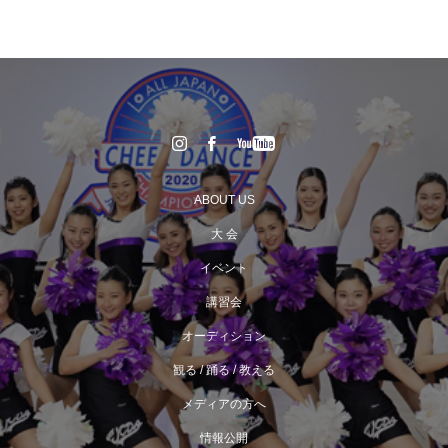
ABOUT US
大 会
イベント
講習会
オーディション
観る / 踊る / 教える
メディアの方へ
情報公開