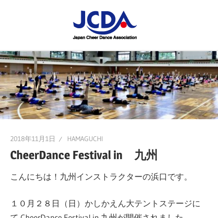
コ
JCDA
ン
テ
JCDA
STAFF
ン
の
ツ
講
BLOG
へ
習
ス
会
キ
や
ッ
イ
プ
2018年11月1日
HAMAGUCHI
ベ
CheerDance Festival in 九州
ン
ト
こんにちは！九州インストラクターの浜口です。
を
レ
１０月２８日（日）かしかえん大テントステージに
ポ
て CheerDance Festival in 九州が開催されました。