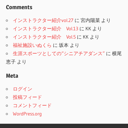
Comments
インストラクター紹介vol.27
に
宮内陽菜
より
インストラクター紹介 Vol.13
に
KK
より
インストラクター紹介 Vol.5
に
KK
より
福祉施設いぬくら
に
坂本
より
生涯スポーツとしての“シニアチアダンス”
に
横尾
恵子
より
Meta
ログイン
投稿フィード
コメントフィード
WordPress.org