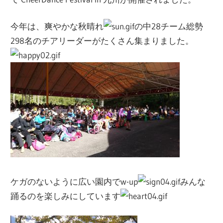
ー
ト
今年は、爽やかな秋晴れ
の中28チーム総勢
し
298名のチアリーダーがたくさん集まりました。
ま
す！
ケガのないように広い園内でw-up
みんな
踊るのを楽しみにしています