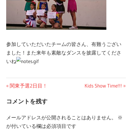
参加していただいたチームの皆さん、有難うござい
ました！また来年も素敵なダンスを披露してくださ
いね
ブ
投
前
次
関東予選2日目！
Kids Show Time!!!
ロ
の
の
稿
グ
コメントを残す
投
投
ナ
稿:
稿:
メールアドレスが公開されることはありません。
※
ビ
が付いている欄は必須項目です