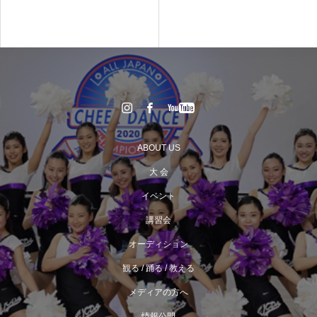
ABOUT US
大 会
イベント
講習会
オーディション
観る / 踊る / 教える
メディアの方へ
情報公開