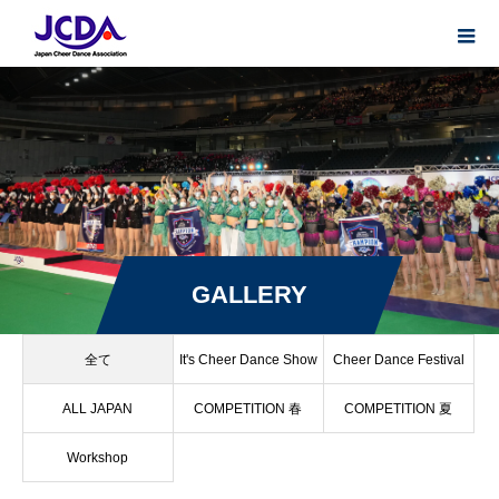
GALLERY
全て
It's Cheer Dance Show
Cheer Dance Festival
ALL JAPAN
COMPETITION 春
COMPETITION 夏
Workshop