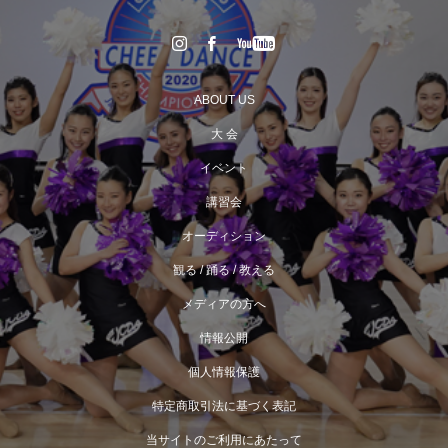
ABOUT US
大 会
イベント
講習会
オーディション
観る / 踊る / 教える
メディアの方へ
情報公開
個人情報保護
特定商取引法に基づく表記
当サイトのご利用にあたって