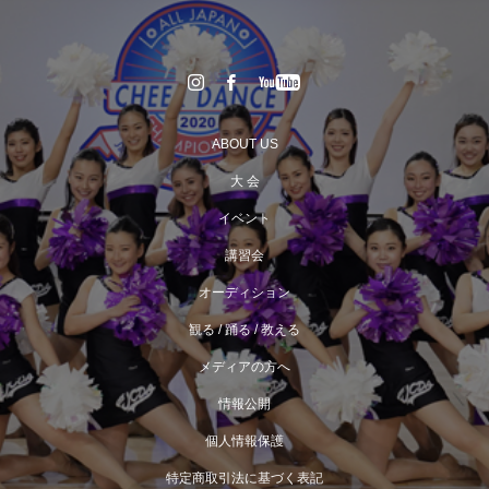
ABOUT US
大 会
イベント
講習会
オーディション
観る / 踊る / 教える
メディアの方へ
情報公開
個人情報保護
特定商取引法に基づく表記