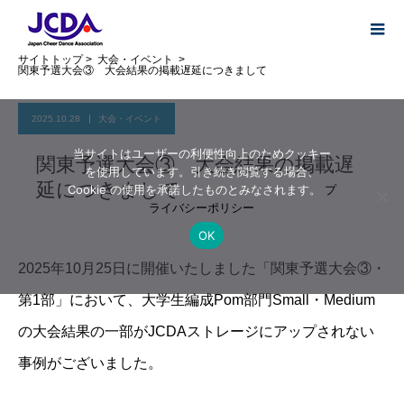
サイトトップ
>
大会・イベント
>
関東予選大会③ 大会結果の掲載遅延につきまして
2025.10.28
大会・イベント
当サイトはユーザーの利便性向上のためクッキー
関東予選大会③ 大会結果の掲載遅
を使用しています。引き続き閲覧する場合、
延につきまして
Cookie の使用を承諾したものとみなされます。
プ
ライバシーポリシー
OK
2025年10月25日に開催いたしました「関東予選大会③・
第1部」において、大学生編成Pom部門Small・Medium
の大会結果の一部がJCDAストレージにアップされない
事例がございました。