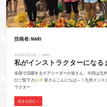
レ
ポ
ー
ト
し
ま
投稿者:
MARI
す！
2021年4月15日
MARI
私がインストラクターになる
全国で活躍するチアリーダーの皆さん、今回は九
ひご覧下さい
皆さんこんにちは～！九州インスト
ラクター
続きを読む