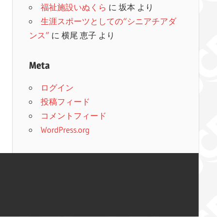
福祉施設いぬくら
に
坂本
より
生涯スポーツとしての“シニアチアダ
ンス”
に
横尾 恵子
より
Meta
ログイン
投稿フィード
コメントフィード
WordPress.org