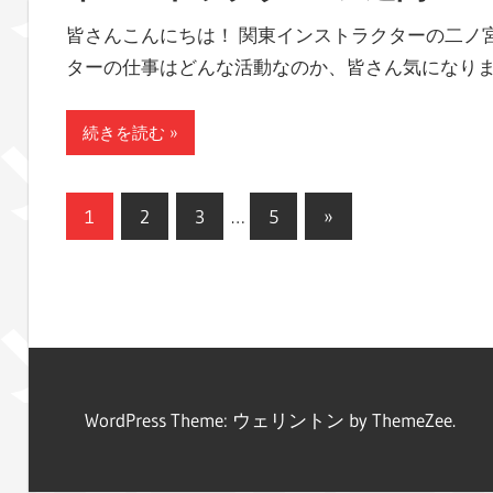
皆さんこんにちは！ 関東インストラクターの二ノ宮
ターの仕事はどんな活動なのか、皆さん気になり
続きを読む
投
次
1
2
3
…
5
»
の
稿
記
の
事
ペ
ー
WordPress Theme: ウェリントン by ThemeZee.
ジ
送