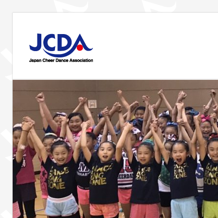
コ
ン
JCDA
テ
ン
JCDA
ツ
STAFF
の
へ
講
ス
習
BLOG
キ
会
ッ
や
プ
イ
ベ
ン
ト
を